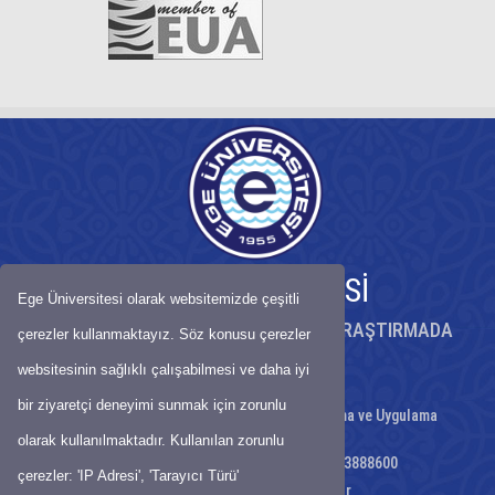
EGE ÜNİVERSİTESİ
Ege Üniversitesi olarak websitemizde çeşitli
KÖKLÜ BİRİKİMİYLE BİLİMDE ÖNCÜ, ARAŞTIRMADA
çerezler kullanmaktayız. Söz konusu çerezler
GÜÇLÜ ÜNİVERSİTE
websitesinin sağlıklı çalışabilmesi ve daha iyi
bir ziyaretçi deneyimi sunmak için zorunlu
E.Ü Tıp Fakültesi Kanserle Savaş Araştırma ve Uygulama
Merkezi
olarak kullanılmaktadır. Kullanılan zorunlu
Telefon : 02323904124 - Faks: 02323888600
çerezler: 'IP Adresi', 'Tarayıcı Türü'
E-Posta:
kansavuyg@ege.edu.tr